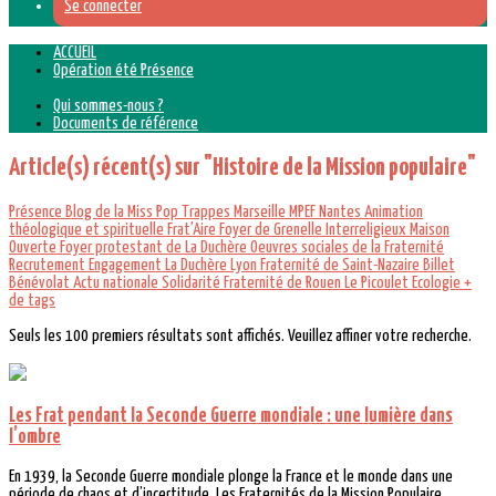
Se connecter
ACCUEIL
Opération été Présence
Qui sommes-nous ?
Documents de référence
Article(s) récent(s) sur "Histoire de la Mission populaire"
Présence
Blog de la Miss Pop
Trappes
Marseille
MPEF
Nantes
Animation
théologique et spirituelle
Frat'Aire
Foyer de Grenelle
Interreligieux
Maison
Ouverte
Foyer protestant de La Duchère
Oeuvres sociales de la Fraternité
Recrutement
Engagement
La Duchère Lyon
Fraternité de Saint-Nazaire
Billet
Bénévolat
Actu nationale
Solidarité
Fraternité de Rouen
Le Picoulet
Ecologie
+
de tags
Seuls les 100 premiers résultats sont affichés. Veuillez affiner votre recherche.
Les Frat pendant la Seconde Guerre mondiale : une lumière dans
l’ombre
En 1939, la Seconde Guerre mondiale plonge la France et le monde dans une
période de chaos et d’incertitude. Les Fraternités de la Mission Populaire,