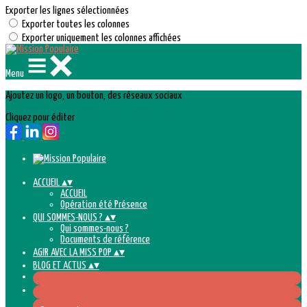
Exporter les lignes sélectionnées
Exporter toutes les colonnes
Exporter uniquement les colonnes affichées
Menu
Ajoutez un logo, un bouton, des réseaux sociaux
Cliquez pour éditer
ACCUEIL
▴
▾
ACCUEIL
Opération été Présence
QUI SOMMES-NOUS ?
▴
▾
Qui sommes-nous ?
Documents de référence
AGIR AVEC LA MISS POP
▴
▾
BLOG ET ACTUS
▴
▾