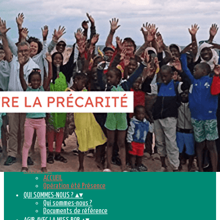
Exporter les lignes sélectionnées
Exporter toutes les colonnes
Exporter uniquement les colonnes affichées
Menu
<
>
ACCUEIL
Opération été Présence
Ajoutez un logo, un bouton, des réseaux sociaux
Cliquez pour éditer
ACCUEIL
▴
▾
ACCUEIL
Opération été Présence
QUI SOMMES-NOUS ?
▴
▾
Qui sommes-nous ?
Documents de référence