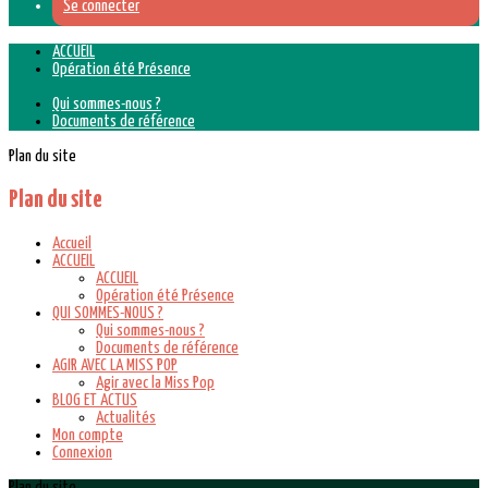
Se connecter
ACCUEIL
Opération été Présence
Qui sommes-nous ?
Documents de référence
Plan du site
Plan du site
Accueil
ACCUEIL
ACCUEIL
Opération été Présence
QUI SOMMES-NOUS ?
Qui sommes-nous ?
Documents de référence
AGIR AVEC LA MISS POP
Agir avec la Miss Pop
BLOG ET ACTUS
Actualités
Mon compte
Connexion
Plan du site