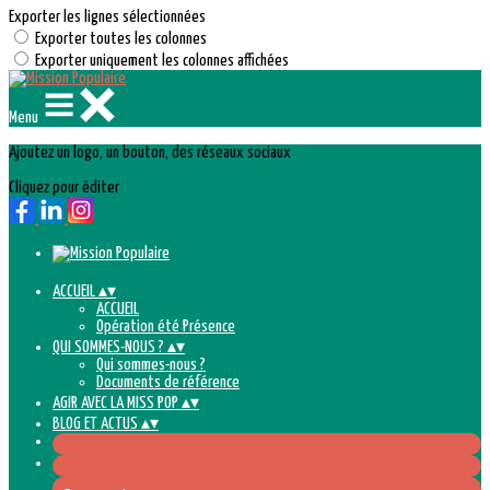
Exporter les lignes sélectionnées
Exporter toutes les colonnes
Exporter uniquement les colonnes affichées
Menu
Ajoutez un logo, un bouton, des réseaux sociaux
Cliquez pour éditer
ACCUEIL
▴
▾
ACCUEIL
Opération été Présence
QUI SOMMES-NOUS ?
▴
▾
Qui sommes-nous ?
Documents de référence
AGIR AVEC LA MISS POP
▴
▾
BLOG ET ACTUS
▴
▾