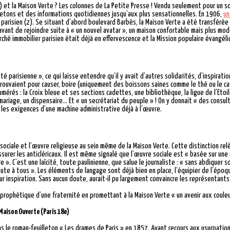
et la Maison Verte ? Les colonnes de La Petite Presse ! Vendu seulement pour un so
letons et des informations quotidiennes jusqu’aux plus sensationnelles. En 1906,
un
parisien (2). Se situant d’abord boulevard Barbès, la Maison Verte a été transférée 
 avant de rejoindre suite à « un nouvel avatar », un maison confortable mais plus mo
rché immobilier parisien était déjà en effervescence et la Mission populaire évangéli
 parisienne », ce qui laisse entendre qu’il y avait d’autres solidarités, d’inspiratio
etrouvaient pour causer, boire (uniquement des boissons saines comme le thé ou le café
umérés : la Croix bleue et ses sections cadettes, une bibliothèque, la ligue de l’Etoi
mariage, un dispensaire… Et « un secrétariat du peuple » ! On y donnait « des consul
t les exigences d’une machine administrative déjà à l’œuvre.
sociale et l’œuvre religieuse au sein même de la Maison Verte. Cette distinction relè
assurer les anticléricaux. Il est même signalé que l’œuvre sociale est « basée sur une
». C’est une laïcité, toute paulinienne, que salue le journaliste : « sans abdiquer 
 toute à tous ». Les éléments de langage sont déjà bien en place, l’équipier de l’épo
ur inspiration. Sans aucun doute, aurait-il pu largement convaincre les représentants 
et prophétique d’une fraternité en promettant à la Maison Verte « un avenir aux couleur
Maison Ouverte (Paris 18e)
s le roman-feuilleton « Les drames de Paris » en 1857. Ayant recours aux usurpation