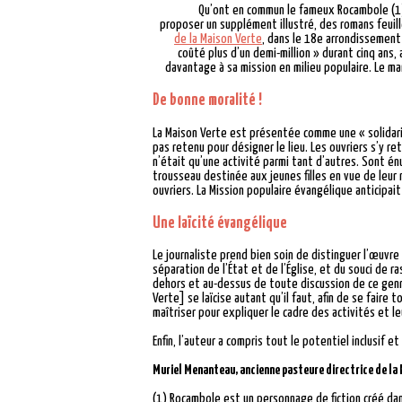
Qu’ont en commun le fameux Rocambole (1) 
proposer un supplément illustré, des romans feuil
de la Maison Verte
, dans le 18e arrondissement 
coûté plus d’un demi-million » durant cinq ans,
davantage à sa mission en milieu populaire. Le ma
De bonne moralité !
La Maison Verte est présentée comme une « solidarité
pas retenu pour désigner le lieu. Les ouvriers s’y r
n’était qu’une activité parmi tant d’autres. Sont én
trousseau destinée aux jeunes filles en vue de leur 
ouvriers. La Mission populaire évangélique anticipai
Une laïcité évangélique
Le journaliste prend bien soin de distinguer l’œuvre 
séparation de l’État et de l’Église, et du souci de r
dehors et au-dessus de toute discussion de ce genre 
Verte] se laïcise autant qu’il faut, afin de se faire
maîtriser pour expliquer le cadre des activités et le
Enfin, l’auteur a compris tout le potentiel inclusif 
Muriel Menanteau, ancienne pasteure directrice de la 
(1) Rocambole est un personnage de fiction créé dan