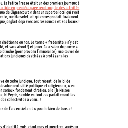
u, La Petite Presse était un des premiers journaux à
 article en première page rend compte des activités
rue de Clignancourt « dans un superbe local qui avait
deste, rue Marcadet, et qui correspondait finalement,
que jonglait déjà avec ses ressources et ses locaux !
n chrétienne ou non. Le terme « fraternité » n’y est
, et sans alcool !) et jouer. Ce « salon du pauvre »
le blanche (pour prévenir l’immoralité), une œuvre de
tations juridiques destinées à protéger » les
ve du cadre juridique, tout récent, de la loi de
 absolue neutralité politique et religieuse », « en
son sérieux fondement chrétien, elle [la Maison
que, M. Peyric, semble en tout cas parfaitement les
des collectivités à venir… !
s de l’arc en ciel » et « pour le bien de tous » !
s d’identité, vols, chantages et meurtres, après un