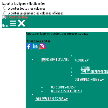
Exporter les lignes sélectionnées
Exporter toutes les colonnes
Exporter uniquement les colonnes affichées
Menu
Ajoutez un logo, un bouton, des réseaux sociaux
Cliquez pour éditer
ACCUEIL
▴
▾
ACCUEIL
OPÉRATION ÉTÉ PRÉSEN
QUI SOMMES-NOUS ?
▴
▾
QUI SOMMES-NOUS ?
DOCUMENTS DE RÉFÉRENCE
AGIR AVEC LA MISS POP
▴
▾