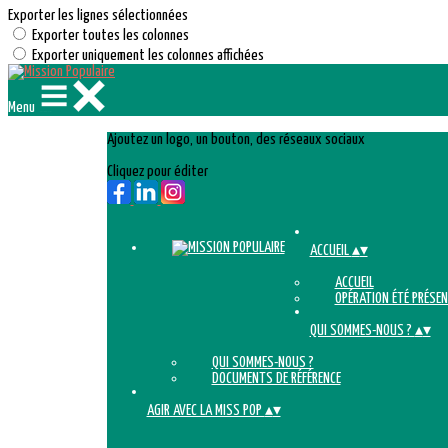
Exporter les lignes sélectionnées
Exporter toutes les colonnes
Exporter uniquement les colonnes affichées
Menu
Ajoutez un logo, un bouton, des réseaux sociaux
Cliquez pour éditer
ACCUEIL
▴
▾
ACCUEIL
OPÉRATION ÉTÉ PRÉSEN
QUI SOMMES-NOUS ?
▴
▾
QUI SOMMES-NOUS ?
DOCUMENTS DE RÉFÉRENCE
AGIR AVEC LA MISS POP
▴
▾