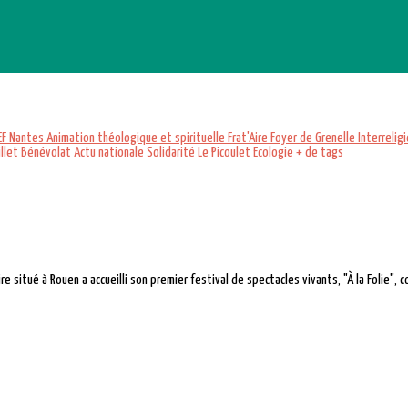
EF
Nantes
Animation théologique et spirituelle
Frat'Aire
Foyer de Grenelle
Interrelig
illet
Bénévolat
Actu nationale
Solidarité
Le Picoulet
Ecologie
+ de tags
situé à Rouen a accueilli son premier festival de spectacles vivants, "À la Folie", c