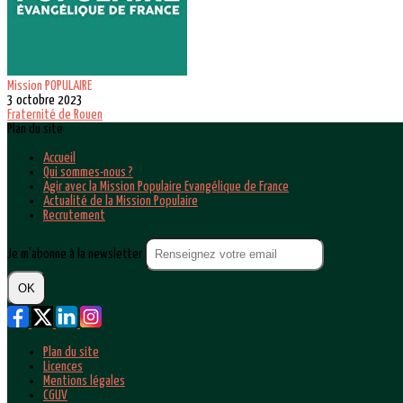
Mission POPULAIRE
3 octobre 2023
Fraternité de Rouen
Plan du site
Accueil
Qui sommes-nous ?
Agir avec la Mission Populaire Evangélique de France
Actualité de la Mission Populaire
Recrutement
Je m'abonne à la newsletter
OK
Plan du site
Licences
Mentions légales
CGUV