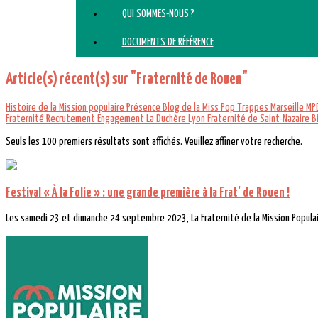
QUI SOMMES-NOUS ?
DOCUMENTS DE RÉFÉRENCE
Article(s) récent(s) sur "Fraternité de Rouen"
Histoire de la Mission populaire
Présence
Blog de la Miss Pop
Trappes
Marseille
MP
Fraternité
Recrutement
Engagement
La Duchère Lyon
Fraternité de Saint-Nazaire
B
Seuls les 100 premiers résultats sont affichés. Veuillez affiner votre recherche.
Festival « À la Folie » : une grande première à la Frat' de Rouen !
Les samedi 23 et dimanche 24 septembre 2023, La Fraternité de la Mission Populaire 