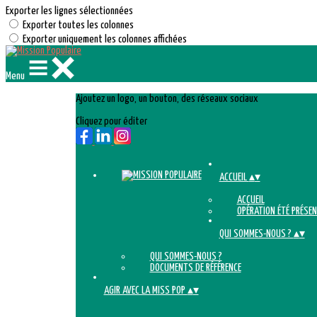
Exporter les lignes sélectionnées
Exporter toutes les colonnes
Exporter uniquement les colonnes affichées
Menu
Ajoutez un logo, un bouton, des réseaux sociaux
Cliquez pour éditer
ACCUEIL
▴
▾
ACCUEIL
OPÉRATION ÉTÉ PRÉSEN
QUI SOMMES-NOUS ?
▴
▾
QUI SOMMES-NOUS ?
DOCUMENTS DE RÉFÉRENCE
AGIR AVEC LA MISS POP
▴
▾