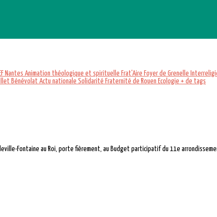
EF
Nantes
Animation théologique et spirituelle
Frat'Aire
Foyer de Grenelle
Interrelig
illet
Bénévolat
Actu nationale
Solidarité
Fraternité de Rouen
Ecologie
+ de tags
leville-Fontaine au Roi, porte fièrement, au Budget participatif du 11e arrondissement