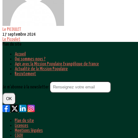
Le PICOULET
17 septembre 2024
Le Picoulet
Plan du site
Accueil
Qui sommes-nous ?
Agir avec la Mission Populaire Evangélique de France
Actualité de la Mission Populaire
Recrutement
Je m'abonne à la newsletter
OK
Plan du site
Licences
Mentions légales
CGUV