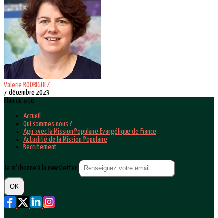
Valerie RODRIGUEZ
7 décembre 2023
Plan du site
Accueil
Qui sommes-nous ?
Agir avec la Mission Populaire Evangélique de France
Actualité de la Mission Populaire
Recrutement
Je m'abonne à la newsletter
OK