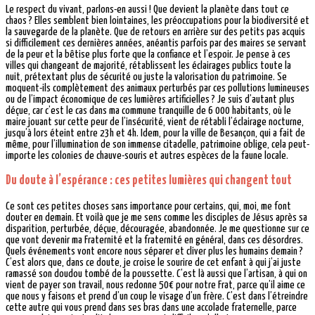
Le respect du vivant, parlons-en aussi ! Que devient la planète dans tout ce
chaos ? Elles semblent bien lointaines, les préoccupations pour la biodiversité et
la sauvegarde de la planète. Que de retours en arrière sur des petits pas acquis
si difficilement ces dernières années, anéantis parfois par des maires se servant
de la peur et la bêtise plus forte que la confiance et l’espoir. Je pense à ces
villes qui changeant de majorité, rétablissent les éclairages publics toute la
nuit, prétextant plus de sécurité ou juste la valorisation du patrimoine. Se
moquent-ils complètement des animaux perturbés par ces pollutions lumineuses
ou de l’impact économique de ces lumières artificielles ? Je suis d’autant plus
déçue, car c’est le cas dans ma commune tranquille de 6 000 habitants, où le
maire jouant sur cette peur de l’insécurité, vient de rétabli l’éclairage nocturne,
jusqu’à lors éteint entre 23h et 4h. Idem, pour la ville de Besançon, qui a fait de
même, pour l’illumination de son immense citadelle, patrimoine oblige, cela peut-
importe les colonies de chauve-souris et autres espèces de la faune locale.
Du doute à l’espérance : ces petites lumières qui changent tout
Ce sont ces petites choses sans importance pour certains, qui, moi, me font
douter en demain. Et voilà que je me sens comme les disciples de Jésus après sa
disparition, perturbée, déçue, découragée, abandonnée. Je me questionne sur ce
que vont devenir ma Fraternité et la fraternité en général, dans ces désordres.
Quels événements vont encore nous séparer et cliver plus les humains demain ?
C’est alors que, dans ce doute, je croise le sourire de cet enfant à qui j’ai juste
ramassé son doudou tombé de la poussette. C’est là aussi que l’artisan, à qui on
vient de payer son travail, nous redonne 50€ pour notre Frat, parce qu’il aime ce
que nous y faisons et prend d’un coup le visage d’un frère. C’est dans l’étreindre
cette autre qui vous prend dans ses bras dans une accolade fraternelle, parce