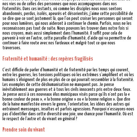
nos vies ou de celles des personnes que nous accompagnons dans nos
Fraternités. Dans ces instants, où comme les disciples nous nous sentons
abandonnés, perdus, isolés, apeurés et désorientés, j’aime cette possibilité de
se dire que ce sont justement là, que l’on peut croiser les personnes qui seront
pour nous lumières, qui nous aideront à continuer le chemin. Parfois, nous ne les
reconnaissons pas tout de suite. Nous pouvons les trouver dans notre fois si
nous croyons, mais aussi simplement dans l’humanité. Il suffit pour cela de
parvenir à voir en l’autre, cette parcelle d’humanité, d’aide qui va permettre de
continuer à faire route avec nos fardeaux et malgré tout ce que nous
traversons.
Fraternité et humanité : des repères fragilisés
C’est difficile de parler d’humanité et de fraternité par les temps qui courent,
entre les guerres, les tensions politiques où les extrêmes s’amplifient et où les
humains s’éloignent de plus en plus de ce qui pourrait ressembler à la fraternité.
Les exemples de cette déshumanisation ne manquent pas. Je pense
inévitablement aux guerres et à tous les civils innocents pris entre deux feux.
Je pense aussi à ces nouveaux élus municipaux visés parce qu’ils n’ont pas la «
bonne couleur de peau », « la bonne origine » ou « la bonne religion ». Que dire
de la haine manifestée envers le genre, l’orientation, les idées des autres qui
entrainent mensonges, insultes et parfois agressions. Pourquoi n’essayons-nous
pas d’identifier dans cette diversité une joie, une chance pour l’humanité. Où est
le respect de l’autre et du vivant en général ?
Prendre soin du vivant