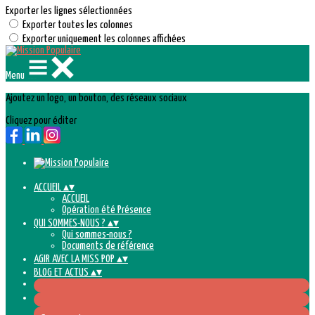
Exporter les lignes sélectionnées
Exporter toutes les colonnes
Exporter uniquement les colonnes affichées
Menu
Ajoutez un logo, un bouton, des réseaux sociaux
Cliquez pour éditer
ACCUEIL
▴
▾
ACCUEIL
Opération été Présence
QUI SOMMES-NOUS ?
▴
▾
Qui sommes-nous ?
Documents de référence
AGIR AVEC LA MISS POP
▴
▾
BLOG ET ACTUS
▴
▾