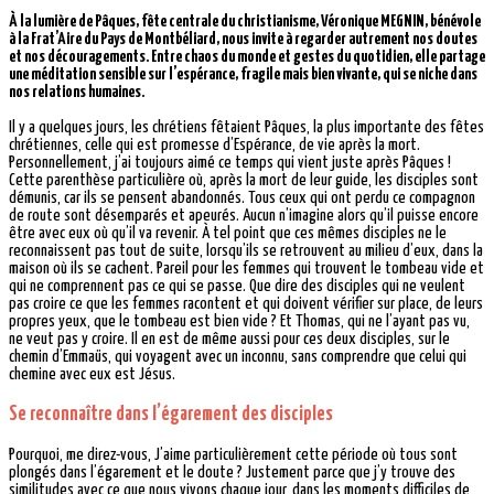
À la lumière de Pâques, fête centrale du christianisme, Véronique MEGNIN, bénévole
à la Frat’Aire du Pays de Montbéliard, nous invite à regarder autrement nos doutes
et nos découragements. Entre chaos du monde et gestes du quotidien, elle partage
une méditation sensible sur l’espérance, fragile mais bien vivante, qui se niche dans
nos relations humaines.
Il y a quelques jours, les chrétiens fêtaient Pâques, la plus importante des fêtes
chrétiennes, celle qui est promesse d’Espérance, de vie après la mort.
Personnellement, j’ai toujours aimé ce temps qui vient juste après Pâques !
Cette parenthèse particulière où, après la mort de leur guide, les disciples sont
démunis, car ils se pensent abandonnés. Tous ceux qui ont perdu ce compagnon
de route sont désemparés et apeurés. Aucun n’imagine alors qu’il puisse encore
être avec eux où qu’il va revenir. À tel point que ces mêmes disciples ne le
reconnaissent pas tout de suite, lorsqu’ils se retrouvent au milieu d’eux, dans la
maison où ils se cachent. Pareil pour les femmes qui trouvent le tombeau vide et
qui ne comprennent pas ce qui se passe. Que dire des disciples qui ne veulent
pas croire ce que les femmes racontent et qui doivent vérifier sur place, de leurs
propres yeux, que le tombeau est bien vide ? Et Thomas, qui ne l’ayant pas vu,
ne veut pas y croire. Il en est de même aussi pour ces deux disciples, sur le
chemin d’Emmaüs, qui voyagent avec un inconnu, sans comprendre que celui qui
chemine avec eux est Jésus.
Se reconnaître dans l’égarement des disciples
Pourquoi, me direz-vous, J’aime particulièrement cette période où tous sont
plongés dans l’égarement et le doute ? Justement parce que j’y trouve des
similitudes avec ce que nous vivons chaque jour, dans les moments difficiles de