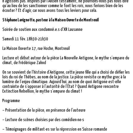
n’agissons pas. Inspirés par l’Ancien testament, ne pourrions-nous pas nous dire
qu’au lieu de les sanctionner comme le font les rois, nous ferions bien de les
écouter ? Et d’agir, car nous avons tous les leviers pour cela.
Stéphane Lavignotte, pasteur à la Maison Ouverte de Montreuil
Soirée de soutien aux condamné.e.s d’XR Lausanne
Samedi 11 fév. 18h30-21h30
La Maison Ouverte 17, rue Hoche, Montreuil
Lecture et débat autour de la pièce La Nouvelle Antigone, le mythe s’empare du
climat, de Frédérique Zahnd
On se souvient de l’histoire d’Antigone, cette jeune fille qui a choisi de défier les
lois du roi de Thèbes, au nom de la justice. La pièce revisite ce mythe grec à la
lumière de l’enjeu climatique. Aujourd’hui, au nom de quoi Antigone est-elle
contrainte de s’opposer à l’autorité de l’État ? Quand Antigone rencontre
Extinction Rebellion, le mythe s’empare du climat !
Programme
– Présentation de la pièce, en présence de l’auteure
– Lecture de scènes choisies par des comédien·ne·s
– Témoignages de militant·es sur la répression en Suisse romande