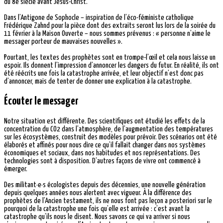
du 8e siècle avant Jésus-Christ.
Dans l’Antigone de Sophocle – inspiration de l’éco-féministe catholique
Frédérique Zahnd pour la pièce dont des extraits seront lus lors de la soirée du
11 février à la Maison Ouverte – nous sommes prévenus : « personne n’aime le
messager porteur de mauvaises nouvelles ».
Pourtant, les textes des prophètes sont en trompe-l’œil et cela nous laisse un
espoir. Ils donnent l’impression d’annoncer les dangers du futur. En réalité, ils ont
été réécrits une fois la catastrophe arrivée, et leur objectif n’est donc pas
d’annoncer, mais de tenter de donner une explication à la catastrophe.
Écouter le messager
Notre situation est différente. Des scientifiques ont étudié les effets de la
concentration du CO2 dans l’atmosphère, de l’augmentation des températures
sur les écosystèmes, construit des modèles pour prévoir. Des scénarios ont été
élaborés et affinés pour nous dire ce qu’il fallait changer dans nos systèmes
économiques et sociaux, dans nos habitudes et nos représentations. Des
technologies sont à disposition. D’autres façons de vivre ont commencé à
émerger.
Des militant·e·s écologistes depuis des décennies, une nouvelle génération
depuis quelques années nous alertent avec vigueur. À la différence des
prophètes de l’Ancien testament, ils ne nous font pas leçon a posteriori sur le
pourquoi de la catastrophe une fois qu’elle est arrivée : c’est avant la
catastrophe qu’ils nous le disent. Nous savons ce qui va arriver si nous