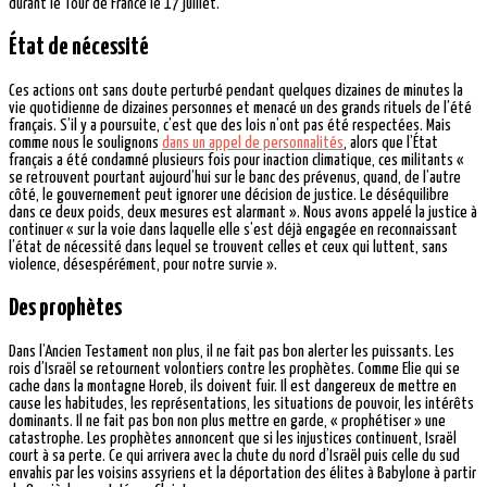
durant le Tour de France le 17 juillet.
État de nécessité
Ces actions ont sans doute perturbé pendant quelques dizaines de minutes la
vie quotidienne de dizaines personnes et menacé un des grands rituels de l’été
français. S’il y a poursuite, c’est que des lois n’ont pas été respectées. Mais
comme nous le soulignons
dans un appel de personnalités
, alors que l’État
français a été condamné plusieurs fois pour inaction climatique, ces militants «
se retrouvent pourtant aujourd’hui sur le banc des prévenus, quand, de l’autre
côté, le gouvernement peut ignorer une décision de justice. Le déséquilibre
dans ce deux poids, deux mesures est alarmant ». Nous avons appelé la justice à
continuer « sur la voie dans laquelle elle s’est déjà engagée en reconnaissant
l’état de nécessité dans lequel se trouvent celles et ceux qui luttent, sans
violence, désespérément, pour notre survie ».
Des prophètes
Dans l’Ancien Testament non plus, il ne fait pas bon alerter les puissants. Les
rois d’Israël se retournent volontiers contre les prophètes. Comme Elie qui se
cache dans la montagne Horeb, ils doivent fuir. Il est dangereux de mettre en
cause les habitudes, les représentations, les situations de pouvoir, les intérêts
dominants. Il ne fait pas bon non plus mettre en garde, « prophétiser » une
catastrophe. Les prophètes annoncent que si les injustices continuent, Israël
court à sa perte. Ce qui arrivera avec la chute du nord d’Israël puis celle du sud
envahis par les voisins assyriens et la déportation des élites à Babylone à partir