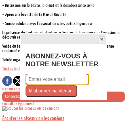
– Discussion sur le texte, le climat et la désobéissance civile
– Apéro à la buvette de La Maison Ouverte
– Soupe solidaire avec l’association « Les petits légumes »
La présence de l’auteure et d’autres activistes de Lausanne sera l’occasion de
découvrir ce qui se passe dans d’autres pays.
Vente du texte de la pièce et bouffe au profit des activistes de Lausanne
condamné·e·s en 2022.
ABONNEZ-VOUS À
Soirée organisée avec XR Montreuil
NOTRE NEWSLETTER
Toutes les infos.
0 commentaire(s)
M'abonner maintenant
Connectez-vous pour laisser un commentaire
Consultez également
Écouter les oiseaux ou les camions