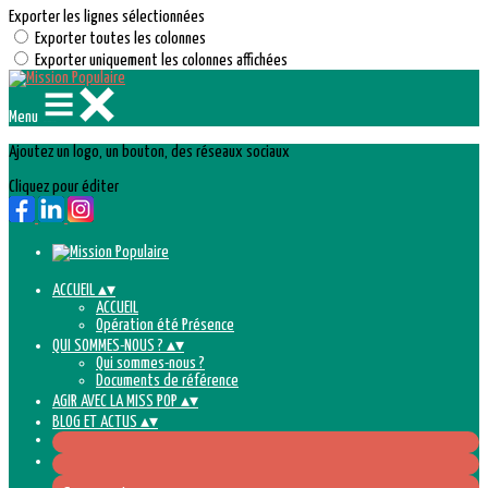
Exporter les lignes sélectionnées
Exporter toutes les colonnes
Exporter uniquement les colonnes affichées
Menu
Ajoutez un logo, un bouton, des réseaux sociaux
Cliquez pour éditer
ACCUEIL
▴
▾
ACCUEIL
Opération été Présence
QUI SOMMES-NOUS ?
▴
▾
Qui sommes-nous ?
Documents de référence
AGIR AVEC LA MISS POP
▴
▾
BLOG ET ACTUS
▴
▾