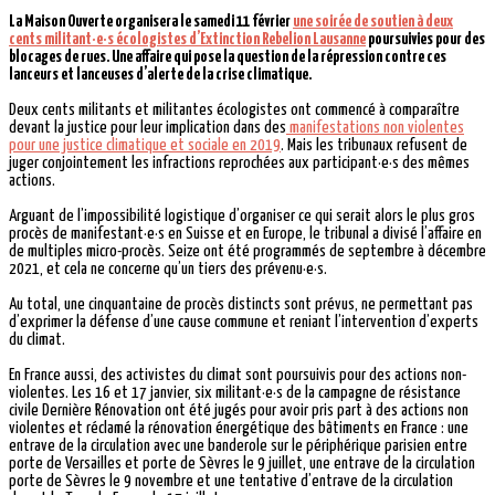
La Maison Ouverte organisera le samedi 11 février
une soirée de soutien à deux
cents militant·e·s écologistes d’Extinction Rebelion Lausanne
poursuivies pour des
blocages de rues. Une affaire qui pose la question de la répression contre ces
lanceurs et lanceuses d’alerte de la crise climatique.
Deux cents militants et militantes écologistes ont commencé à comparaître
devant la justice pour leur implication dans des
manifestations non violentes
pour une justice climatique et sociale en 2019
. Mais les tribunaux refusent de
juger conjointement les infractions reprochées aux participant·e·s des mêmes
actions.
Arguant de l’impossibilité logistique d’organiser ce qui serait alors le plus gros
procès de manifestant·e·s en Suisse et en Europe, le tribunal a divisé l’affaire en
de multiples micro-procès. Seize ont été programmés de septembre à décembre
2021, et cela ne concerne qu’un tiers des prévenu·e·s.
Au total, une cinquantaine de procès distincts sont prévus, ne permettant pas
d’exprimer la défense d’une cause commune et reniant l’intervention d’experts
du climat.
En France aussi, des activistes du climat sont poursuivis pour des actions non-
violentes. Les 16 et 17 janvier, six militant·e·s de la campagne de résistance
civile Dernière Rénovation ont été jugés pour avoir pris part à des actions non
violentes et réclamé la rénovation énergétique des bâtiments en France : une
entrave de la circulation avec une banderole sur le périphérique parisien entre
porte de Versailles et porte de Sèvres le 9 juillet, une entrave de la circulation
porte de Sèvres le 9 novembre et une tentative d’entrave de la circulation