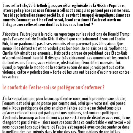
Dans cet article, Valérie Rodríguez, secrétaire générale de la Mission Populaire,
interroge la place que nous faisons à celles et ceux qui ne pensent pas comme nous.
Face à la polarisation de nos sociétés, elle revient à un appel évangélique : aimer ses
ennemis. Comment sortir de l’entre-soi, écouter vraiment l’autre et ouvrir un
dialogue avec celles et ceux dont les idées nous heurtent ?
J’écoutais, l’autre jour à la radio, un reportage sur les réactions de Donald Trump
après l’assassinat de Charlie Kirk ; il disait que contrairement à son ami Charlie
Kirk, lui ne pardonnait pas à ses ennemis et ne parvenait pas à les aimer. Que
même il les détestait et ne voulait pas leur bien. Je ne sais pas si, réellement,
Charlie Kirk aimait ses ennemis… Mais cette phrase du président des États-Unis
m’a profondément heurté. Il désigne très clairement ses ennemis et les combat
de toutes ses forces, avec violence, obstination, férocité et mauvaise foi.
Quand je regarde le monde et la société autour de moi, je vois partout cette
violence, cette « polarisation » forte où les uns ont besoin d’avoir raison contre
les autres.
Le confort de l’entre-soi : se protéger ou s’enfermer ?
J’ai la sensation que, pour beaucoup d’entre nous, moi la première sans doute,
l’ennemi est celui qui ne pense pas comme moi, celui qui « vote mal, qui pense
mal ». Nous pratiquons de plus en plus « l’entre-soi » et ne débattons plus
qu’avec celles et ceux qui partagent nos opinions, notamment politiques.
J’entends beaucoup autour de moi « ça ne sert à rien de discuter avec eux, ils ne
changeront pas d’avis » ; alors nous restons dans ce confortable « entre-soi » où
nous nous sentons supérieurs, où l’autre est regardé avec condescendance dans
le meilleur des cas, mépris dans le pire des cas. Nous parlons de nos luttes,