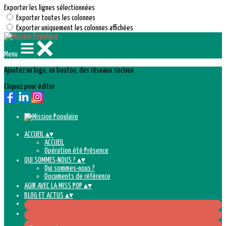
Exporter les lignes sélectionnées
Exporter toutes les colonnes
Exporter uniquement les colonnes affichées
Menu
Ajoutez un logo, un bouton, des réseaux sociaux
Cliquez pour éditer
ACCUEIL
▴
▾
ACCUEIL
Opération été Présence
QUI SOMMES-NOUS ?
▴
▾
Qui sommes-nous ?
Documents de référence
AGIR AVEC LA MISS POP
▴
▾
BLOG ET ACTUS
▴
▾