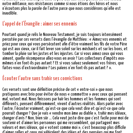
notre militance, nos résistances comme si nous étions des héros et nous
n’écoutons plus la parole de l’autre parce que nous considérons qu’elle est
inaudible.
L’appel de l’Évangile : aimer ses ennemis
Pourtant quand je relis le Nouveau Testament, je suis toujours intensément
percutée par ces versets dans l’évangile de Matthieu : « Aimez vos ennemis et
priez pour ceux qui vous persécutent afin d'être vraiment les fils de votre Père
qui est aux cieux, car il fait lever son soleil sur les méchants et sur les bons, et
tomber la pluie sur les justes et les injustes. Car si vous aimez ceux qui vous
aiment, quelle récompense allez-vous en avoir ? Les collecteurs d'impôts eux-
mêmes n'en font-ils pas autant ? Et si vous saluez seulement vos frères, que
faites-vous d'extraordinaire ? Les païens n'en font-ils pas autant ? ».
Écouter l’autre sans trahir ses convictions
Ces versets sont une définition précise de cet « entre-soi » que nous
pratiquons avec brio pour éviter de nous « commettre » avec ceux qui pensent
mal, votent mal. Nous finissons par haïr les hommes et les femmes qui sont
différents, pensent différemment, vivent d’autres réalités. Alors parler avec
l’autre, l’écouter vraiment, qu’est-ce que cela veut dire et qu’est-ce que cela
pourrait changer ? Que je vais « vendre mon âme au diable », trahir mes idéaux,
changer d’avis ? Non, bien sûr … Cela veut juste dire que c’est facile pour moi de
soutenir et d’aimer les personnes qui me ressemblent, qui partagent mes
valeurs et mes idéaux, qui « votent comme moi », c’est beaucoup plus difficile
d’aimer celles et ceux qui véhiculent des idées et des pensées qui me font