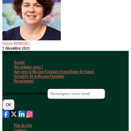
Valerie RODRIGUEZ
7 décembre 2023
Plan du site
Accueil
Qui sommes-nous ?
Agir avec la Mission Populaire Evangélique de France
Actualité de la Mission Populaire
Recrutement
Je m'abonne à la newsletter
OK
Plan du site
Licences