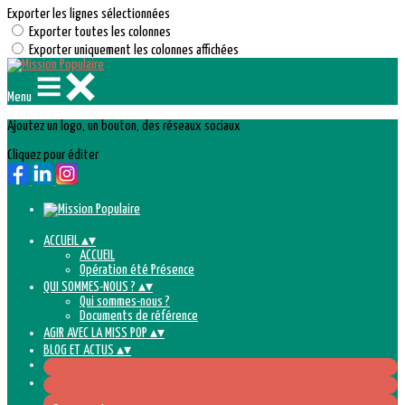
Exporter les lignes sélectionnées
Exporter toutes les colonnes
Exporter uniquement les colonnes affichées
Menu
Ajoutez un logo, un bouton, des réseaux sociaux
Cliquez pour éditer
ACCUEIL
▴
▾
ACCUEIL
Opération été Présence
QUI SOMMES-NOUS ?
▴
▾
Qui sommes-nous ?
Documents de référence
AGIR AVEC LA MISS POP
▴
▾
BLOG ET ACTUS
▴
▾