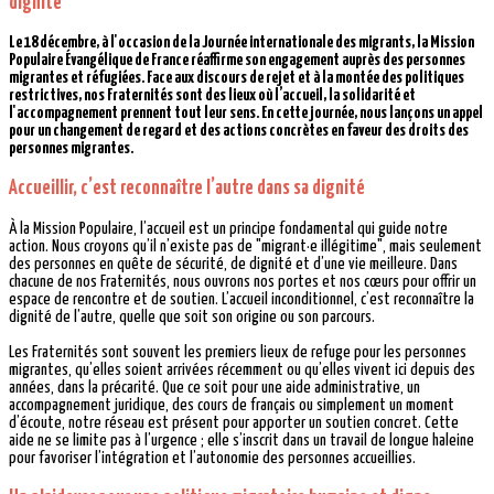
dignité
Le 18 décembre, à l'occasion de la Journée internationale des migrants, la Mission
Populaire Évangélique de France réaffirme son engagement auprès des personnes
migrantes et réfugiées. Face aux discours de rejet et à la montée des politiques
restrictives, nos Fraternités sont des lieux où l’accueil, la solidarité et
l'accompagnement prennent tout leur sens. En cette journée, nous lançons un appel
pour un changement de regard et des actions concrètes en faveur des droits des
personnes migrantes.
Accueillir, c’est reconnaître l’autre dans sa dignité
À la Mission Populaire, l’accueil est un principe fondamental qui guide notre
action. Nous croyons qu’il n’existe pas de "migrant·e illégitime", mais seulement
des personnes en quête de sécurité, de dignité et d’une vie meilleure. Dans
chacune de nos Fraternités, nous ouvrons nos portes et nos cœurs pour offrir un
espace de rencontre et de soutien. L’accueil inconditionnel, c’est reconnaître la
dignité de l’autre, quelle que soit son origine ou son parcours.
Les Fraternités sont souvent les premiers lieux de refuge pour les personnes
migrantes, qu’elles soient arrivées récemment ou qu’elles vivent ici depuis des
années, dans la précarité. Que ce soit pour une aide administrative, un
accompagnement juridique, des cours de français ou simplement un moment
d’écoute, notre réseau est présent pour apporter un soutien concret. Cette
aide ne se limite pas à l’urgence ; elle s’inscrit dans un travail de longue haleine
pour favoriser l’intégration et l’autonomie des personnes accueillies.