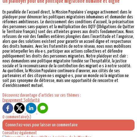
Un plaidoyer pour une politique migratoire humaine et digne
En parallèle de l’accueil direct, la Mission Populaire s'engage activement dans le
plaidoyer pour dénoncer les politiques migratoires inhumaines et demander des
réformes ambitieuses. Le durcissement des conditions d'accueil, la précarisation
des personnes sans-papiers et la multiplication des OQTF (Obligations de Quitter
le Territoire Français) sont des atteintes graves aux droits fondamentaux. Nous
refusons de voir des familles entières plongées dans l’incertitude et l’angoisse,
alors que des solutions existent pour garantir un accueil digne et respectueux
des droits humains. Avec les Fraternités de notre réseau, nous nous mobilisons
pour interpeller les élu·e·s, participer aux actions collectives et défendre
publiquement les droits des personnes migrantes. Notre plaidoyer est clair :
nous demandons une politique migratoire fondée sur l'hospitalité, la justice
sociale et la reconnaissance de la contribution des migrant·e·s à notre société.
Au quotidien, la Mission Populaire continuera d’œuvrer, aux côtés de ses
partenaires et des citoyen·ne·s engagé·e·s, pour un monde où la migration ne
soit pas synonyme de détresse, mais une opportunité de rencontre et
d’enrichissement mutuel.
Découvrez davantage d'articles sur ces thèmes :
Engagement
Solidarité
0 commentaire(s)
Connectez-vous pour laisser un commentaire
Consultez également