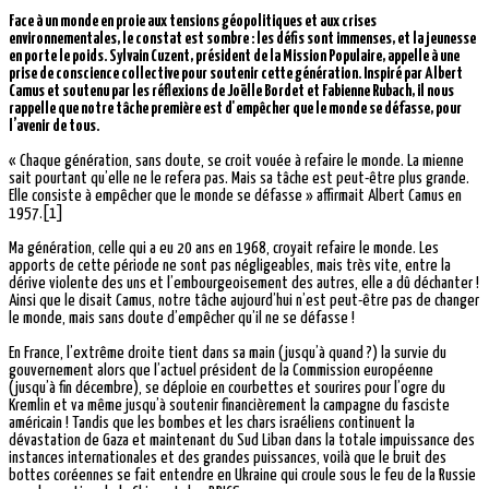
Face à un monde en proie aux tensions géopolitiques et aux crises
environnementales, le constat est sombre : les défis sont immenses, et la jeunesse
en porte le poids. Sylvain Cuzent, président de la Mission Populaire, appelle à une
prise de conscience collective pour soutenir cette génération. Inspiré par Albert
Camus et soutenu par les réflexions de Joëlle Bordet et Fabienne Rubach, il nous
rappelle que notre tâche première est d'empêcher que le monde se défasse, pour
l’avenir de tous.
« Chaque génération, sans doute, se croit vouée à refaire le monde. La mienne
sait pourtant qu’elle ne le refera pas. Mais sa tâche est peut-être plus grande.
Elle consiste à empêcher que le monde se défasse » affirmait Albert Camus en
1957.[1]
Ma génération, celle qui a eu 20 ans en 1968, croyait refaire le monde. Les
apports de cette période ne sont pas négligeables, mais très vite, entre la
dérive violente des uns et l’embourgeoisement des autres, elle a dû déchanter !
Ainsi que le disait Camus, notre tâche aujourd’hui n’est peut-être pas de changer
le monde, mais sans doute d’empêcher qu’il ne se défasse !
En France, l’extrême droite tient dans sa main (jusqu’à quand ?) la survie du
gouvernement alors que l’actuel président de la Commission européenne
(jusqu’à fin décembre), se déploie en courbettes et sourires pour l’ogre du
Kremlin et va même jusqu’à soutenir financièrement la campagne du fasciste
américain ! Tandis que les bombes et les chars israéliens continuent la
dévastation de Gaza et maintenant du Sud Liban dans la totale impuissance des
instances internationales et des grandes puissances, voilà que le bruit des
bottes coréennes se fait entendre en Ukraine qui croule sous le feu de la Russie