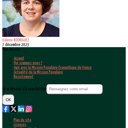
Valerie RODRIGUEZ
7 décembre 2023
Plan du site
Accueil
Qui sommes-nous ?
Agir avec la Mission Populaire Evangélique de France
Actualité de la Mission Populaire
Recrutement
Je m'abonne à la newsletter
OK
Plan du site
Licences