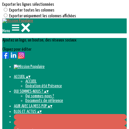
Exporter les lignes sélectionnées
Exporter toutes les colonnes
Exporter uniquement les colonnes affichées
Menu
Ajoutez un logo, un bouton, des réseaux sociaux
Cliquez pour éditer
ACCUEIL
▴
▾
ACCUEIL
Opération été Présence
QUI SOMMES-NOUS ?
▴
▾
Qui sommes-nous ?
Documents de référence
AGIR AVEC LA MISS POP
▴
▾
BLOG ET ACTUS
▴
▾