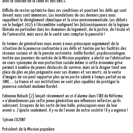
avec le soutien de la Chine et des BRICS.
Difficile de rester optimiste dans ces conditions et pourtant les défis qui sont
devant nous sont immenses. Les inondations de ces derniers jours nous
rappellent le dérèglement climatique et la crise environnementale. Les débats
sur le budget 2025 à l’Assemblée soulignent les (in)conséquences de la logique
libérale en particulier dans les domaines du logement, de la justice, de l’école et
de l’université, mais aussi de la santé sans compter la pauvreté !
En termes de générations nous avons à nous préoccuper urgemment de la
situation de la jeunesse confrontée à ces défis et tentée par les facilités des
réseaux sociaux et de la pensée restreinte. Joëlle Bordet, psychosociologue,
invitée aux journées de rentrée de la Mission populaire, a alerté sur l’ubérisation
en cours synonyme de non-protection sociale même si cette économie grise
permet à nombre de jeunes déclassés de survivre, mais où la drogue tient une
place de plus en plus prégnante avec ses drames et ses morts, où la vente
d’images de soi peut rapporter plus qu’un poste salarié à temps partiel ou au
SMIC, … La France et ses institutions ne sont plus capables de protéger la
jeunesse concluait madame Bordet.
Fabienne Rubach [2] lançait récemment un cri d’alarme dans l’Œil de Réforme,
« n’abandonnons pas cette jeune génération aux influences néfastes qu’ils
subissent. Essayons de les sortir de leur bulle, préoccupons-nous de leur
avenir ». J’ajoute seulement, il y va de l’avenir de notre société ! Il y a urgence !
Sylvain CUZENT
Président de la Mission populaire