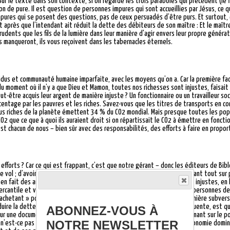
Sur le texte dans son contexte, si on regarde les trois paraboles qui précèdent (le f
on de pure. Il est question de personnes impures qui sont accueillies par Jésus, ce 
 impures qui se posent des questions, pas de ceux persuadés d’être purs. Et surtout,
 après que l’intendant ait réduit la dette des débiteurs de son maître : Et le maître
prudents que les fils de la lumière dans leur manière d'agir envers leur propre générat
ous manqueront, ils vous reçoivent dans les tabernacles éternels.
ividus et communauté humaine imparfaite, avec les moyens qu’on a. Car la première fac
r du moment où il n’y a que Dieu et Mamon, toutes nos richesses sont injustes, faisait
-être acquis leur argent de manière injuste ? Un fonctionnaire ou un travailleur social
entage par les pauvres et les riches. Savez-vous que les titres de transports en co
plus riches de la planète émettent 34 % du CO2 mondial. Mais presque toutes les po
2 que ce que à quoi ils auraient droit si on répartissait le CO2 à émettre en fonct
’est chacun de nous – bien sûr avec des responsabilités, des efforts à faire en propo
 efforts ? Car ce qui est frappant, c’est que notre gérant – donc les éditeurs de Bib
e vol ; d’avoir mal géré ; il ne s’enfuit pas au loin pour se cacher en laissant tout sur p
n fait des amis en utilisant l’argent, en étant actif avec ces richesses injustes, en 
ercantile et vile, c’est-à-dire en faisant appel au sens de l’intérêt des personnes
« achetant » pourrait-on se dire. Mais il s’en fait aussi des amis d’une manière subv
ire la dette des endettés. La première, la compréhension la plus fréquente, est qu’il
ABONNEZ-VOUS À
 sur une documentation abondante sur les pratiques de l’époque, en prenant sur le po
NOTRE NEWSLETTER
, n’est-ce pas d’une manière subversive par rapport aux critères de l’économie domina