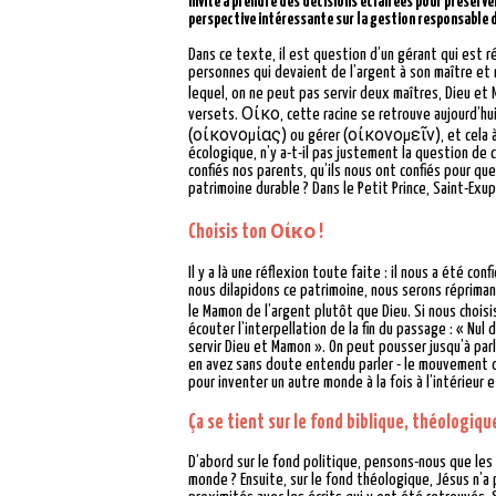
invite à prendre des décisions éclairées pour préserv
perspective intéressante sur la gestion responsable d
Dans ce texte, il est question d’un gérant qui est répr
personnes qui devaient de l’argent à son maître et r
lequel, on ne peut pas servir deux maîtres, Dieu et 
versets. Οἰκο, cette racine se retrouve aujourd’hu
(οἰκονομίας) ou gérer (οἰκονομεῖν), et cela à 7 r
écologique, n’y a-t-il pas justement la question 
confiés nos parents, qu’ils nous ont confiés pour qu
patrimoine durable ? Dans le Petit Prince, Saint-Exu
Choisis ton Οἰκο !
Il y a là une réflexion toute faite : il nous a été co
nous dilapidons ce patrimoine, nous serons répriman
le Mamon de l’argent plutôt que Dieu. Si nous choi
écouter l’interpellation de la fin du passage : « Nul 
servir Dieu et Mamon ». On peut pousser jusqu’à parl
en avez sans doute entendu parler - le mouvement de
pour inventer un autre monde à la fois à l’intérieur 
Ça se tient sur le fond biblique, théologiqu
D’abord sur le fond politique, pensons-nous que les
monde ? Ensuite, sur le fond théologique, Jésus n’a