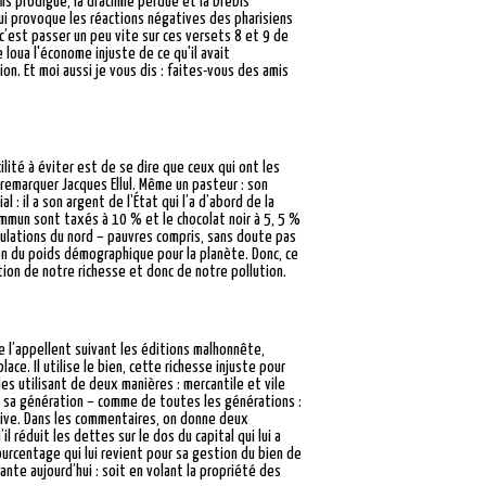
ils prodigue, la drachme perdue et la brebis
qui provoque les réactions négatives des pharisiens
 c’est passer un peu vite sur ces versets 8 et 9 de
 loua l'économe injuste de ce qu'il avait
ion. Et moi aussi je vous dis : faites-vous des amis
ilité à éviter est de se dire que ceux qui ont les
 remarquer Jacques Ellul. Même un pasteur : son
 : il a son argent de l’État qui l’a d’abord de la
mmun sont taxés à 10 % et le chocolat noir à 5, 5 %
pulations du nord – pauvres compris, sans doute pas
ion du poids démographique pour la planète. Donc, ce
rtion de notre richesse et donc de notre pollution.
le l’appellent suivant les éditions malhonnête,
lace. Il utilise le bien, cette richesse injuste pour
les utilisant de deux manières : mercantile et vile
 de sa génération – comme de toutes les générations :
ersive. Dans les commentaires, on donne deux
 réduit les dettes sur le dos du capital qui lui a
urcentage qui lui revient pour sa gestion du bien de
nte aujourd’hui : soit en volant la propriété des