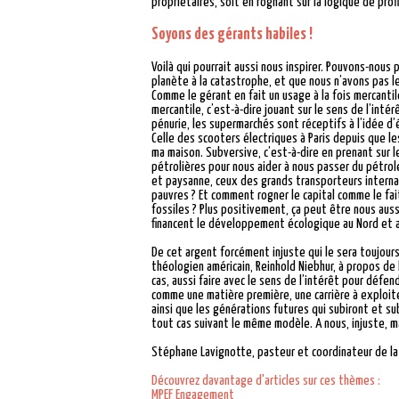
propriétaires, soit en rognant sur la logique de prof
Soyons des gérants habiles !
Voilà qui pourrait aussi nous inspirer. Pouvons-nou
planète à la catastrophe, et que nous n’avons pas le
Comme le gérant en fait un usage à la fois mercanti
mercantile, c’est-à-dire jouant sur le sens de l’in
pénurie, les supermarchés sont réceptifs à l’idée d’
Celle des scooters électriques à Paris depuis que le
ma maison. Subversive, c’est-à-dire en prenant sur le
pétrolières pour nous aider à nous passer du pétrole
et paysanne, ceux des grands transporteurs internat
pauvres ? Et comment rogner le capital comme le fait
fossiles ? Plus positivement, ça peut être nous aus
financent le développement écologique au Nord et a
De cet argent forcément injuste qui le sera toujours 
théologien américain, Reinhold Niebhur, à propos de 
cas, aussi faire avec le sens de l’intérêt pour défe
comme une matière première, une carrière à exploite
ainsi que les générations futures qui subiront et 
tout cas suivant le même modèle. A nous, injuste, mai
Stéphane Lavignotte, pasteur et coordinateur de la
Découvrez davantage d'articles sur ces thèmes :
MPEF
Engagement