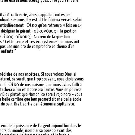
ans les discussions écologiques, offre pourtant une
l va être licencié, alors il appelle toutes les
dront ses amis. Il y est dit le fameux verset selon
particulièrement : Οἰκο qu’on retrouve 9 fois en 13
à désigner le gérant - οἰκονόμος -, la gestion
ns (Οἰκος, οἴκους). Au cœur de la question
es ? Cette terre et ces écosystèmes que nous ont
-ce pas une manière de comprendre ce thème d’un
s enfants."
rmédiaire de nos ancêtres. Si nous volons Dieu, si
aturel, ce serait que trop souvent, nous choisissons
e le Οἰκο de nos maisons, que nous avons failli à
attachera à l'un et méprisera l'autre. Vous ne pouvez
ir Dieu plutôt que Mamon, ce serait rejoindre – vous
belle carrière que leur promettait une belle école
du pain. Bref, sortie de l’économie capitaliste.
enu de la puissance de l’argent aujourd’hui dans le
dehors du monde, même si sa pensée avait des