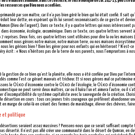
er notre maison commune. Dans ce contexte, le texte biblique de Luc 16,1-13, peu cité d
es ressources que Dieu nous a confiées.
imandé par son maître, car il n’a pas bien géré le bien qui lui était confié. Il sait qu’i
éduit leur dette, en espérant qu’ils lui seront reconnaissants de ce geste et devien
Mamon (Dieu de l’argent). Dans ce texte, il y a quatre lettres qui nous intéressent 
i dans économie, écologie, œcuménique. Dans ce texte, ces quatre lettres servent 
eprises. Deux fois, ces quatre lettres sont utilisées pour dire la ou les maiso
de comment nous gérons notre maison, notre maison terre, ou nos maisons écosystèm
e nous les gérions bien ? Bien les gérer pour nos enfants qui en hériteront ? N’est
péry écrit : « Nous n'héritons pas de la terre de nos parents, nous l'empruntons à no
nfié la gestion de ce bien qu’est la planète, elle nous a été confiée par Dieu par l’inte
dés comme l’est ce gérant mauvais et tricheur. Et si nous gérons mal ce patrimoine n
sissons le Οἰκο d’économie contre le Οἰκο de l’écologie, le Οἰκο d’économie contr
domestique ne peut servir deux maîtres, car ou il haïra l'un et aimera l'autre, ou il s'
er d’incompatibilité du système capitaliste avec la sauvegarde de la création. Chois
 désertion en cours : tous ces jeunes très courageux qui préfèrent abandonner une 
et en marge de celui-là en créant des fermes de maraîchage, élever des chèvres, faire 
e et politique
 désertions seraient assez massives ? Pensons-nous que ce serait suffisant compte t
 pas déserté. Il n’est pas allé créer une communauté dans le désert de Qumran, en 