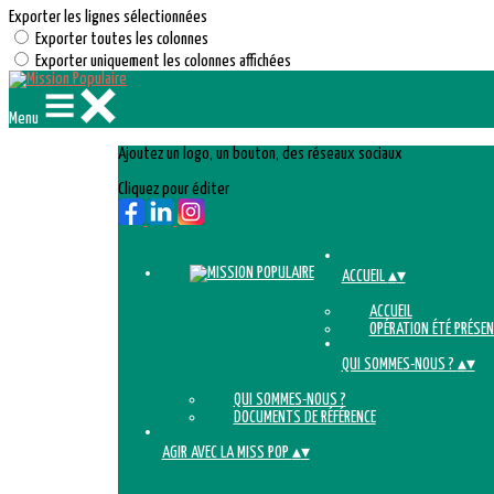
Exporter les lignes sélectionnées
Exporter toutes les colonnes
Exporter uniquement les colonnes affichées
Menu
Ajoutez un logo, un bouton, des réseaux sociaux
Cliquez pour éditer
ACCUEIL
▴
▾
ACCUEIL
OPÉRATION ÉTÉ PRÉSEN
QUI SOMMES-NOUS ?
▴
▾
QUI SOMMES-NOUS ?
DOCUMENTS DE RÉFÉRENCE
AGIR AVEC LA MISS POP
▴
▾