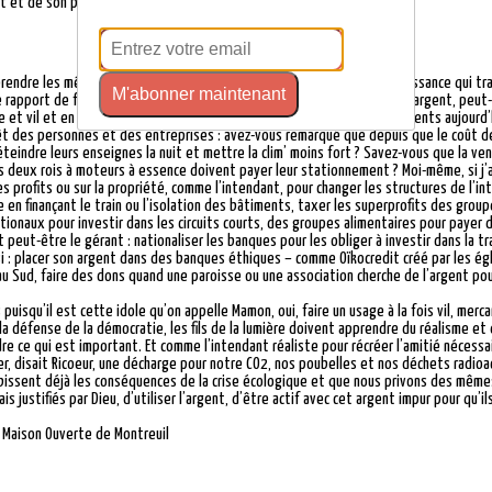
it et de son propre profit ?
s prendre les mêmes risques que ce gérant ? Puisque l’argent est une puissance qui t
M'abonner maintenant
 rapport de force qui nous permettrait de sortir de la domination de l’argent, peut
le et vil et en même temps subversif, quels seraient les usages équivalents aujourd’
térêt des personnes et des entreprises : avez-vous remarqué que depuis que le coût d
éteindre leurs enseignes la nuit et mettre la clim’ moins fort ? Savez-vous que la ve
s deux rois à moteurs à essence doivent payer leur stationnement ? Moi-même, si j’ai 
s profits ou sur la propriété, comme l’intendant, pour changer les structures de l’in
 en finançant le train ou l’isolation des bâtiments, taxer les superprofits des grou
ionaux pour investir dans les circuits courts, des groupes alimentaires pour payer 
 peut-être le gérant : nationaliser les banques pour les obliger à investir dans la 
si : placer son argent dans des banques éthiques – comme Oïkocredit créé par les ég
u Sud, faire des dons quand une paroisse ou une association cherche de l’argent po
puisqu’il est cette idole qu’on appelle Mamon, oui, faire un usage à la fois vil, mer
la défense de la démocratie, les fils de la lumière doivent apprendre du réalisme et d
ndre ce qui est important. Et comme l’intendant réaliste pour récréer l’amitié nécessa
r, disait Ricoeur, une décharge pour notre CO2, nos poubelles et nos déchets radioac
subissent déjà les conséquences de la crise écologique et que nous privons des m
s justifiés par Dieu, d’utiliser l’argent, d’être actif avec cet argent impur pour qu’i
 Maison Ouverte de Montreuil