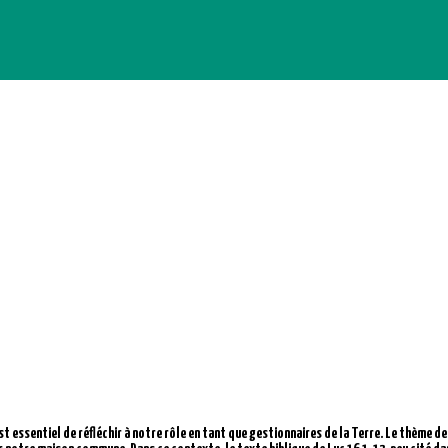
t essentiel de réfléchir à notre rôle en tant que gestionnaires de la Terre. Le thème de 