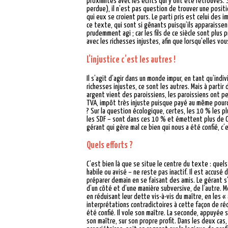
proximités avec les écrits qui y ont été retrouvés. 
perdue), il n’est pas question de trouver une positi
qui eux se croient purs. Le parti pris est celui des
ce texte, qui sont si gênants puisqu’ils apparaissent
prudemment agi ; car les fils de ce siècle sont plus 
avec les richesses injustes, afin que lorsqu'elles v
L’injustice c’est les autres !
Il s’agit d’agir dans un monde impur, en tant qu’ind
richesses injustes, ce sont les autres. Mais à parti
argent vient des paroissiens, les paroissiens ont peut
TVA, impôt très injuste puisque payé au même pourc
? Sur la question écologique, certes, les 10 % les 
les SDF – sont dans ces 10 % et émettent plus de CO
gérant qui gère mal ce bien qui nous a été confié, c
Quels efforts ?
C’est bien là que se situe le centre du texte : quels
habile ou avisé – ne reste pas inactif. Il est accusé d
préparer demain en se faisant des amis. Le gérant s’e
d’un côté et d’une manière subversive, de l’autre. M
en réduisant leur dette vis-à-vis du maître, en les 
interprétations contradictoires à cette façon de rédu
été confié. Il vole son maître. La seconde, appuyée
son maître, sur son propre profit. Dans les deux cas