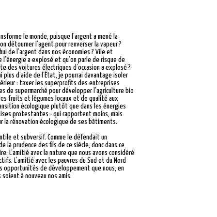
ransforme le monde, puisque l’argent a mené la
-on détourner l’agent pour renverser la vapeur ?
hui de l’argent dans nos économies ? Vile et
e l’énergie a explosé et qu’on parle de risque de
nte des voitures électriques d’occasion a explosé ?
plus d’aide de l’État, je pourrai davantage isoler
térieur : taxer les superprofits des entreprises
pes de supermarché pour développer l’agriculture bio
des fruits et légumes locaux et de qualité aux
transition écologique plutôt que dans les énergies
lises protestantes - qui rapportent moins, mais
ur la rénovation écologique de ses bâtiments.
cantile et subversif. Comme le défendait un
e la prudence des fils de ce siècle, donc dans ce
ire. L’amitié avec la nature que nous avons considéré
tifs. L’amitié avec les pauvres du Sud et du Nord
êmes opportunités de développement que nous, en
ls soient à nouveau nos amis.