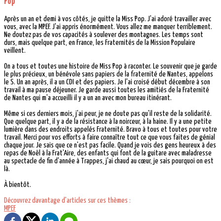
Pop
Après un an et demi à vos côtés, je quitte la Miss Pop. J'ai adoré travailler avec
vous, avec la MPEF. J'ai appris énormément. Vous allez me manquer terriblement.
Ne doutez pas de vos capacités à soulever des montagnes. Les temps sont
durs, mais quelque part, en France, les Fraternités de la Mission Populaire
veillent.
On a tous et toutes une histoire de Miss Pop à raconter. Le souvenir que je garde
le plus précieux, un bénévole sans papiers de la fraternité de Nantes, appelons
le S. Un an après, il a un CDI et des papiers. Je l'ai croisé début décembre à son
travail à ma pause déjeuner. Je garde aussi toutes les amitiés de la Fraternité
de Nantes qui m'a accueilli il y a un an avec mon bureau itinérant.
Même si ces derniers mois, j'ai peur, je ne doute pas qu'il reste de la solidarité.
Que quelque part, il y a de la résistance à la noirceur, à la haine. Il y a une petite
lumière dans des endroits appelés Fraternité. Bravo à tous et toutes pour votre
travail. Merci pour vos efforts à faire connaître tout ce que vous faites de génial
chaque jour. Je sais que ce n'est pas facile. Quand je vois des gens heureux à des
repas de Noël à la Frat'Aire, des enfants qui font de la guitare avec maladresse
au spectacle de fin d'année à Trappes, j'ai chaud au cœur, je sais pourquoi on est
là.
À bientôt.
Découvrez davantage d'articles sur ces thèmes :
MPEF