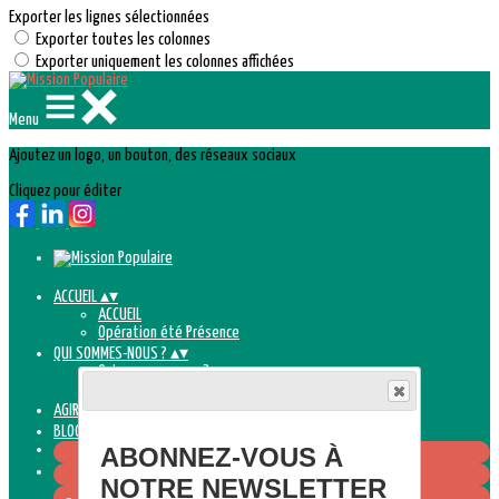
Exporter les lignes sélectionnées
Exporter toutes les colonnes
Exporter uniquement les colonnes affichées
Menu
Ajoutez un logo, un bouton, des réseaux sociaux
Cliquez pour éditer
ACCUEIL
▴
▾
ACCUEIL
Opération été Présence
QUI SOMMES-NOUS ?
▴
▾
Qui sommes-nous ?
Documents de référence
AGIR AVEC LA MISS POP
▴
▾
BLOG ET ACTUS
▴
▾
ABONNEZ-VOUS À
NOTRE NEWSLETTER