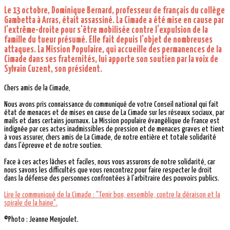
Le 13 octobre, Dominique Bernard, professeur de français du collège
Gambetta à Arras, était assassiné. La Cimade a été mise en cause par
l'extrême-droite pour s'être mobilisée contre l’expulsion de la
famille du tueur présumé. Elle fait depuis l'objet de nombreuses
attaques. La Mission Populaire, qui accueille des permanences de la
Cimade dans ses fraternités, lui apporte son soutien par la voix de
Sylvain Cuzent, son président.
Chers amis de la Cimade,
Nous avons pris connaissance du communiqué de votre Conseil national qui fait
état de menaces et de mises en cause de La Cimade sur les réseaux sociaux, par
mails et dans certains journaux. La Mission populaire évangélique de France est
indignée par ces actes inadmissibles de pression et de menaces graves et tient
à vous assurer, chers amis de La Cimade, de notre entière et totale solidarité
dans l'épreuve et de notre soutien.
Face à ces actes lâches et faciles, nous vous assurons de notre solidarité, car
nous savons les difficultés que vous rencontrez pour faire respecter le droit
dans la défense des personnes confrontées à l'arbitraire des pouvoirs publics.
Lire le communiqué de la Cimade : "Tenir bon, ensemble, contre la déraison et la
spirale de la haine".
©Photo : Jeanne Menjoulet.