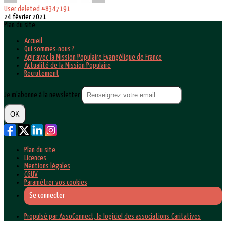
User deleted #8347191
24 février 2021
Plan du site
Accueil
Qui sommes-nous ?
Agir avec la Mission Populaire Evangélique de France
Actualité de la Mission Populaire
Recrutement
Je m'abonne à la newsletter
OK
Plan du site
Licences
Mentions légales
CGUV
Paramétrer vos cookies
Se connecter
Propulsé par AssoConnect, le logiciel des associations Caritatives