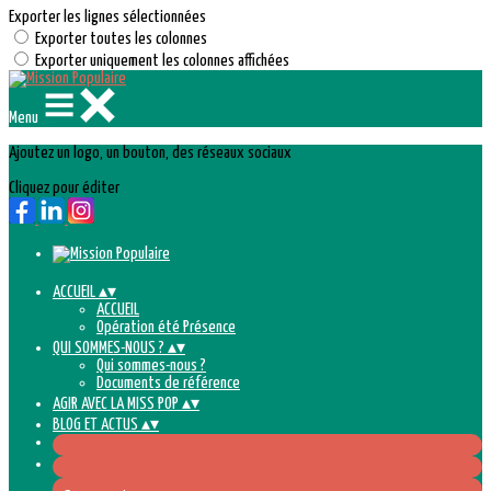
Exporter les lignes sélectionnées
Exporter toutes les colonnes
Exporter uniquement les colonnes affichées
Menu
Ajoutez un logo, un bouton, des réseaux sociaux
Cliquez pour éditer
ACCUEIL
▴
▾
ACCUEIL
Opération été Présence
QUI SOMMES-NOUS ?
▴
▾
Qui sommes-nous ?
Documents de référence
AGIR AVEC LA MISS POP
▴
▾
BLOG ET ACTUS
▴
▾