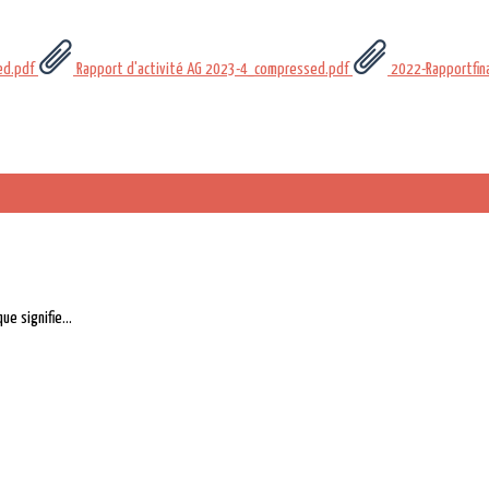
ed.pdf
Rapport d'activité AG 2023-4_compressed.pdf
2022-Rapportfina
e signifie...