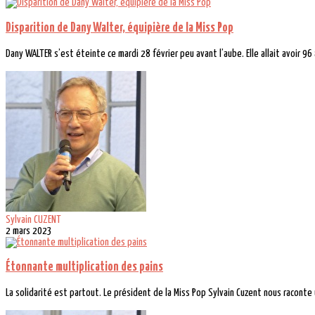
Disparition de Dany Walter, équipière de la Miss Pop
Dany WALTER s’est éteinte ce mardi 28 février peu avant l’aube. Elle allait avoir 96 
Sylvain CUZENT
2 mars 2023
Étonnante multiplication des pains
La solidarité est partout. Le président de la Miss Pop Sylvain Cuzent nous raconte