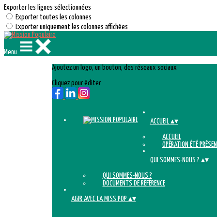
Exporter les lignes sélectionnées
Exporter toutes les colonnes
Exporter uniquement les colonnes affichées
Menu
Ajoutez un logo, un bouton, des réseaux sociaux
Cliquez pour éditer
ACCUEIL
▴
▾
ACCUEIL
OPÉRATION ÉTÉ PRÉSEN
QUI SOMMES-NOUS ?
▴
▾
QUI SOMMES-NOUS ?
DOCUMENTS DE RÉFÉRENCE
AGIR AVEC LA MISS POP
▴
▾