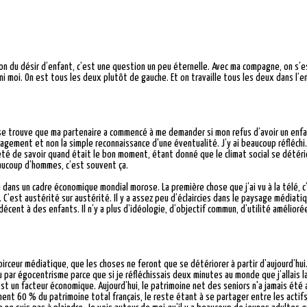
tion du désir d’enfant, c’est une question un peu éternelle. Avec ma compagne, on s’e
e, ni moi. On est tous les deux plutôt de gauche. Et on travaille tous les deux dans 
 se trouve que ma partenaire a commencé à me demander si mon refus d’avoir un enfant 
ment et non la simple reconnaissance d'une éventualité. J’y ai beaucoup réfléchi. J’a
été de savoir quand était le bon moment, étant donné que le climat social se détéri
eaucoup d’hommes, c’est souvent ça.
 dans un cadre économique mondial morose. La première chose que j’ai vu à la télé, c’
C’est austérité sur austérité. Il y a assez peu d’éclaircies dans le paysage médiatiq
écent à des enfants. Il n’y a plus d’idéologie, d’objectif commun, d’utilité améliorée
noirceur médiatique, que les choses ne feront que se détériorer à partir d’aujourd’hui.
eu par égocentrisme parce que si je réfléchissais deux minutes au monde que j’allais l
est un facteur économique. Aujourd’hui, le patrimoine net des seniors n'a jamais été a
nt 60 % du patrimoine total français, le reste étant à se partager entre les actifs,