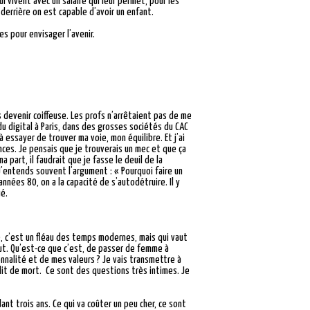
i vivent avec un salaire qui leur permet, pour les
derrière on est capable d’avoir un enfant.
es pour envisager l’avenir.
s devenir coiffeuse. Les profs n’arrêtaient pas de me
 du digital à Paris, dans des grosses sociétés du CAC
 essayer de trouver ma voie, mon équilibre. Et j’ai
ances. Je pensais que je trouverais un mec et que ça
 part, il faudrait que je fasse le deuil de la
 J’entends souvent l’argument : « Pourquoi faire un
années 80, on a la capacité de s’autodétruire. Il y
ué.
ie, c’est un fléau des temps modernes, mais qui vaut
out. Qu’est-ce que c’est, de passer de femme à
nnalité et de mes valeurs ? Je vais transmettre à
 lit de mort. Ce sont des questions très intimes. Je
t trois ans. Ce qui va coûter un peu cher, ce sont