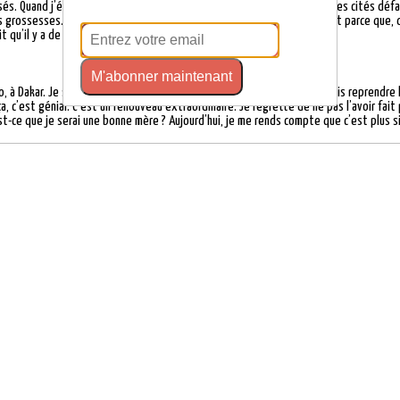
rsés. Quand j’étais à la maternité de Montreuil, je croisais des femmes des cités dé
 grossesses. Et elle en voulait pourtant un quatrième. À mon avis, c’est parce que, 
it qu’il y a de la vie. C’est ce qui te fait redécouvrir le monde.
M'abonner maintenant
yo, à Dakar. Je suis une grosse fêtarde. Maintenant, grâce à ma fille, je vais reprendre 
 ça, c’est génial. C’est un renouveau extraordinaire. Je regrette de ne pas l’avoir fait 
st-ce que je serai une bonne mère ? Aujourd’hui, je me rends compte que c’est plus sim