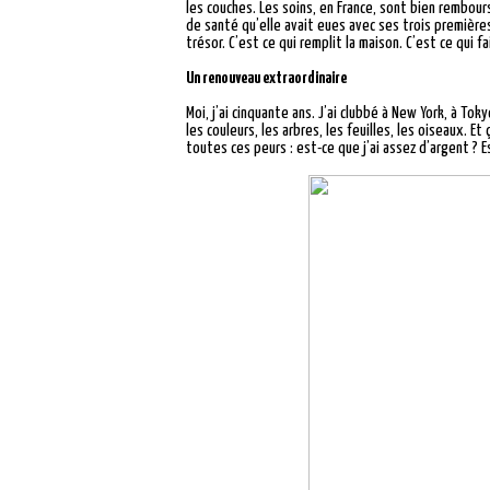
les couches. Les soins, en France, sont bien rembou
de santé qu’elle avait eues avec ses trois premières
trésor. C’est ce qui remplit la maison. C’est ce qui fa
Un renouveau extraordinaire
Moi, j’ai cinquante ans. J’ai clubbé à New York, à Tok
les couleurs, les arbres, les feuilles, les oiseaux. Et
toutes ces peurs : est-ce que j’ai assez d’argent ? E