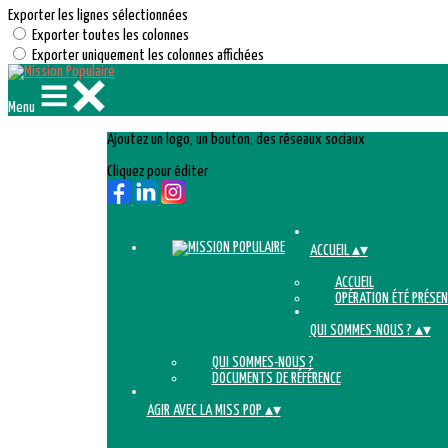
Exporter les lignes sélectionnées
Exporter toutes les colonnes
Exporter uniquement les colonnes affichées
Menu
Ajoutez un logo, un bouton, des réseaux sociaux
Cliquez pour éditer
ACCUEIL
▴
▾
ACCUEIL
OPÉRATION ÉTÉ PRÉSEN
QUI SOMMES-NOUS ?
▴
▾
QUI SOMMES-NOUS ?
DOCUMENTS DE RÉFÉRENCE
AGIR AVEC LA MISS POP
▴
▾