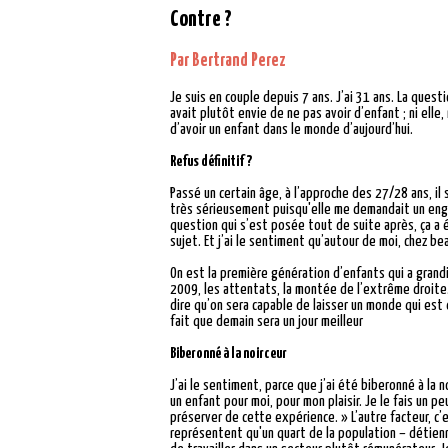
Contre ?
Par Bertrand Perez
Je suis en couple depuis 7 ans. J’ai 31 ans. La ques
avait plutôt envie de ne pas avoir d’enfant ; ni ell
d’avoir un enfant dans le monde d’aujourd’hui.
Refus définitif ?
Passé un certain âge, à l’approche des 27/28 ans, il
très sérieusement puisqu'elle me demandait un engage
question qui s’est posée tout de suite après, ça a 
sujet. Et j’ai le sentiment qu’autour de moi, chez b
On est la première génération d’enfants qui a grandi
2009, les attentats, la montée de l’extrême droite. 
dire qu’on sera capable de laisser un monde qui est d
fait que demain sera un jour meilleur
Biberonné à la noirceur
J’ai le sentiment, parce que j’ai été biberonné à la 
un enfant pour moi, pour mon plaisir. Je le fais un p
préserver de cette expérience. » L’autre facteur, c’
représentent qu'un quart de la population – détienne