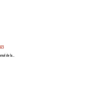
023
nal de la...