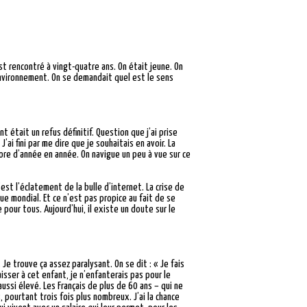
st rencontré à vingt-quatre ans. On était jeune. On
l’environnement. On se demandait quel est le sens
était un refus définitif. Question que j’ai prise
i fini par me dire que je souhaitais en avoir. La
ore d’année en année. On navigue un peu à vue sur ce
est l’éclatement de la bulle d’internet. La crise de
ue mondial. Et ce n’est pas propice au fait de se
 pour tous. Aujourd’hui, il existe un doute sur le
 Je trouve ça assez paralysant. On se dit : « Je fais
aisser à cet enfant, je n’enfanterais pas pour le
ussi élevé. Les Français de plus de 60 ans – qui ne
 pourtant trois fois plus nombreux. J’ai la chance