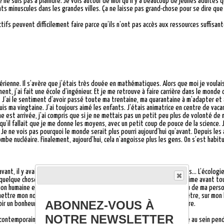
 ne suis pas à plaindre. Je vois autour de moi qu’il y a beaucoup de jeunes adultes qu
s minuscules dans les grandes villes. Ça ne laisse pas grand-chose pour se dire que 
ifs peuvent difficilement faire parce qu’ils n’ont pas accès aux ressources suffisant
gérienne. Il s’avère que j’étais très douée en mathématiques. Alors que moi je voulai
ment, j’ai fait une école d’ingénieur. Et je me retrouve à faire carrière dans le monde
 J’ai le sentiment d’avoir passé toute ma trentaine, ma quarantaine à m’adapter et à
uis ma vingtaine. J’ai toujours aimé les enfants. J’étais animatrice en centre de vac
e est arrivée, j’ai compris que si je ne mettais pas un petit peu plus de volonté de ma
 qu’il fallait que je me donne les moyens, avec un petit coup de pouce de la science.
 Je ne vois pas pourquoi le monde serait plus pourri aujourd’hui qu’avant. Depuis les 
mbe nucléaire. Finalement, aujourd’hui, cela n’angoisse plus les gens. On s’est habit
 avant, il y avait d’autres fléaux qu’on a combattus : la peste, les famines… L’écolog
uelque chose de pire. Pour moi, avoir un enfant, c’est une question intime avant t
ion humaine en ayant mis au monde quelqu’un et d’avoir transmis un peu de ma perso
ettre mon nom. Et je vais avoir quelqu’un qui me tiendra la main, peut-être, sur mon
ABONNEZ-VOUS À
ir un bonheur familial au nom d’une cause qui est politique et extérieure.
NOTRE NEWSLETTER
ntemporaine. Un bébé, ça ne coûte pas cher. Tu peux nourrir ton bébé au sein pendan