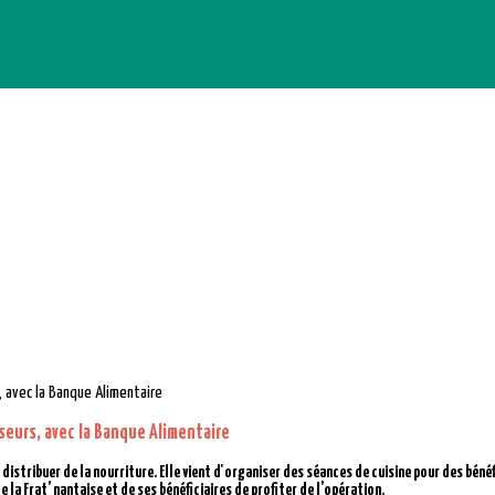
seurs, avec la Banque Alimentaire
distribuer de la nourriture. Elle vient d'organiser des séances de cuisine pour des bénéf
e la Frat’ nantaise et de ses bénéficiaires de profiter de l’opération.