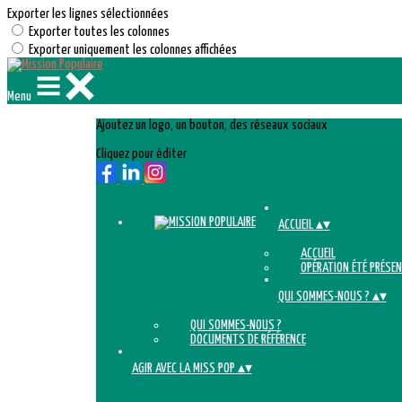
Exporter les lignes sélectionnées
Exporter toutes les colonnes
Exporter uniquement les colonnes affichées
Menu
Ajoutez un logo, un bouton, des réseaux sociaux
Cliquez pour éditer
ACCUEIL
▴
▾
ACCUEIL
OPÉRATION ÉTÉ PRÉSEN
QUI SOMMES-NOUS ?
▴
▾
QUI SOMMES-NOUS ?
DOCUMENTS DE RÉFÉRENCE
AGIR AVEC LA MISS POP
▴
▾