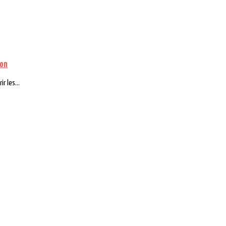
ion
r les...