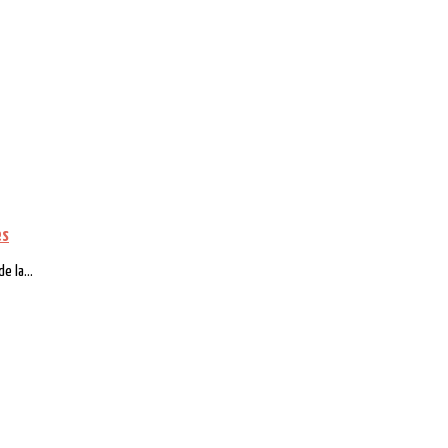
es
e la...