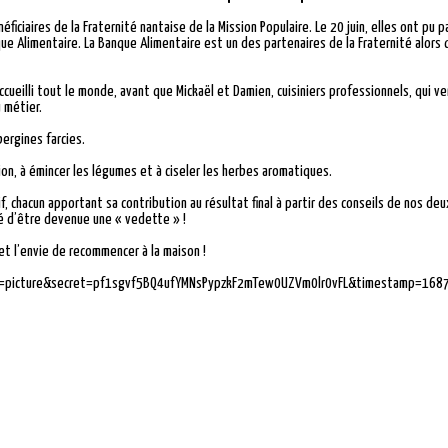
ficiaires de la Fraternité nantaise de la Mission Populaire. Le 20 juin, elles ont pu p
ue Alimentaire. La Banque Alimentaire est un des partenaires de la Fraternité alor
accueilli tout le monde, avant que Mickaël et Damien, cuisiniers professionnels, qui v
u métier.
ergines farcies.
ion, à émincer les légumes et à ciseler les herbes aromatiques.
tif, chacun apportant sa contribution au résultat final à partir des conseils de nos 
ié d’être devenue une « vedette » !
 et l’envie de recommencer à la maison !